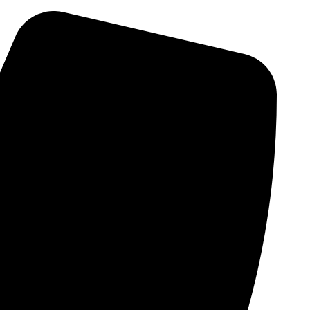
پرش
به
محتوا