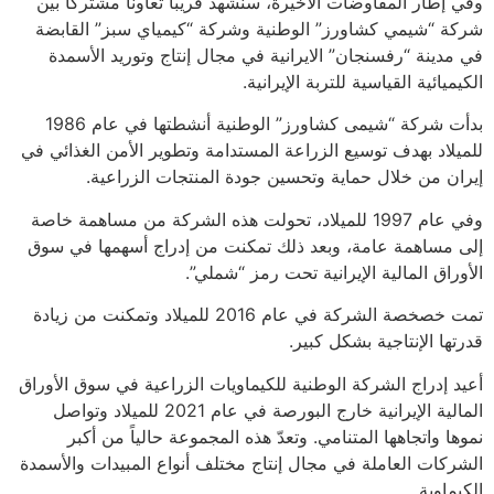
وفي إطار المفاوضات الأخيرة، سنشهد قريباً تعاوناً مشتركاً بين
شركة “شيمي كشاورز” الوطنية وشركة “كيمياي سبز” القابضة
في مدينة “رفسنجان” الايرانية في مجال إنتاج وتوريد الأسمدة
الكيميائية القياسية للتربة الإيرانية.
بدأت شركة “شیمی کشاورز” الوطنية أنشطتها في عام 1986
للميلاد بهدف توسيع الزراعة المستدامة وتطوير الأمن الغذائي في
إيران من خلال حماية وتحسين جودة المنتجات الزراعية.
وفي عام 1997 للميلاد، تحولت هذه الشركة من مساهمة خاصة
إلى مساهمة عامة، وبعد ذلك تمكنت من إدراج أسهمها في سوق
الأوراق المالية الإيرانية تحت رمز “شملي”.
تمت خصخصة الشركة في عام 2016 للميلاد وتمكنت من زيادة
قدرتها الإنتاجية بشكل كبير.
أعيد إدراج الشركة الوطنية للكيماويات الزراعية في سوق الأوراق
المالية الإيرانية خارج البورصة في عام 2021 للميلاد وتواصل
نموها واتجاهها المتنامي. وتعدّ هذه المجموعة حالياً من أكبر
الشركات العاملة في مجال إنتاج مختلف أنواع المبيدات والأسمدة
الكيماوية.