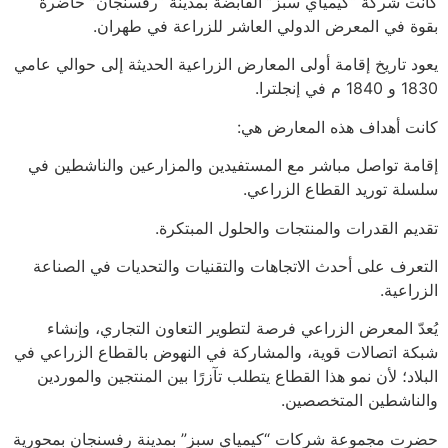
كانت شركة “كيمياي سبز” القابضة بمدينة “رفسنجان” حاضرة
بقوة في المعرض الدولي العاشر للزراعة في طهران.
يعود تاريخ إقامة أولى المعارض الزراعية الحديثة إلى حوالي عامي
1830 و 1840 م في إنجلترا.
كانت أهداف هذه المعارض هي:
إقامة تواصل مباشر مع المستفيدين والمزارعين والناشطين في
سلسلة توريد القطاع الزراعي.
تقديم القدرات والمنتجات والحلول المبتكرة.
التعرف على أحدث الاتجاهات والتقنيات والتحديات في الصناعة
الزراعية.
يُعدّ المعرض الزراعي فرصة لتطوير التعاون التجاري، وإنشاء
شبكة اتصالات قوية، والمشاركة في النهوض بالقطاع الزراعي في
البلاد؛ لأن نمو هذا القطاع يتطلب تآزرًا بين المنتجين والموردين
والناشطين المتخصصين.
حضرت مجموعة شركات “كيمياي سبز” بمدينة رفسنجان بمحوریة