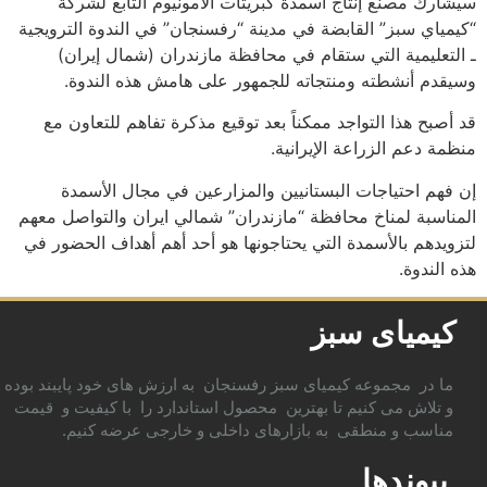
سيشارك مصنع إنتاج أسمدة كبريتات الأمونيوم التابع لشرکة
“كيمياي سبز” القابضة في مدينة “رفسنجان” في الندوة الترويجية
ـ التعليمية التي ستقام في محافظة مازندران (شمال إيران)
وسيقدم أنشطته ومنتجاته للجمهور على هامش هذه الندوة.
قد أصبح هذا التواجد ممكناً بعد توقيع مذكرة تفاهم للتعاون مع
منظمة دعم الزراعة الإيرانية.
إن فهم احتياجات البستانيين والمزارعين في مجال الأسمدة
المناسبة لمناخ محافظة “مازندران” شمالي ايران والتواصل معهم
لتزويدهم بالأسمدة التي يحتاجونها هو أحد أهم أهداف الحضور في
هذه الندوة.
کیمیای سبز
ما در مجموعه کیمیای سبز رفسنجان به ارزش های خود پایبند بوده
و تلاش می کنیم تا بهترین محصول استاندارد را با کیفیت و قیمت
مناسب و منطقی به بازارهای داخلی و خارجی عرضه کنیم.
پیوندها