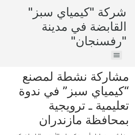
شركة "كيمياي سبز"
القابضة في مدينة
"رفسنجان"
مشاركة نشطة لمصنع
“كيمياي سبز” في ندوة
تعليمية ـ ترويجية
بمحافظة مازندران