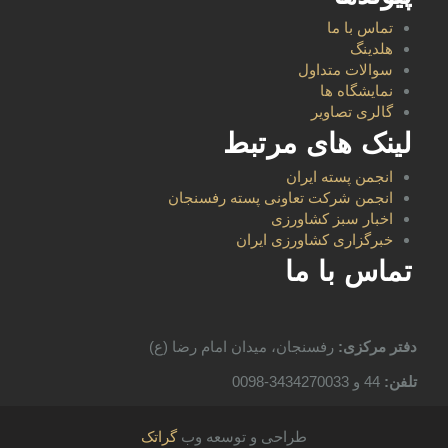
تماس با ما
هلدینگ
سوالات متداول
نمایشگاه ها
گالری تصاویر
لینک های مرتبط
انجمن پسته ایران
انجمن شرکت تعاونی پسته رفسنجان
اخبار سبز کشاورزی
خبرگزاری کشاورزی ایران
تماس با ما
دفتر مرکزی:
رفسنجان، میدان امام رضا (ع)
تلفن:
44 و 3434270033-0098
طراحی و توسعه وب
گراتک