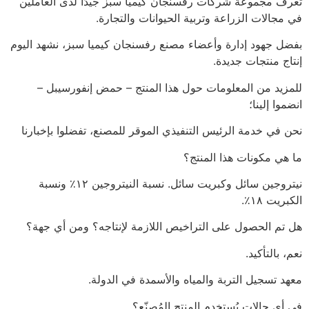
تُعرف مجموعة شركات رفسنجان كيميا سبز جيدًا لدى العاملين
في مجالات الزراعة وتربية الحيوانات والتجارة.
بفضل جهود إدارة وأعضاء مصنع رفسنجان كيميا سبز، نشهد اليوم
إنتاج منتجات جديدة.
للمزيد من المعلومات حول هذا المنتج – حمض إنفورسيبل –
انضموا إلينا؛
نحن في خدمة الرئيس التنفيذي الموقر للمصنع، تفضلوا بإخبارنا
ما هي مكونات هذا المنتج؟
نيتروجين سائل وكبريت سائل. نسبة النيتروجين ١٢٪ ونسبة
الكبريت ١٨٪.
هل تم الحصول على التراخيص اللازمة لإنتاجه؟ ومن أي جهة؟
نعم، بالتأكيد.
معهد تسجيل التربة والمياه والأسمدة في الدولة.
في أي حالات يُستخدم المنتج المُصنّع؟