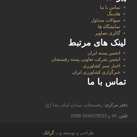
تماس با ما
هلدینگ
سوالات متداول
نمایشگاه ها
گالری تصاویر
لینک های مرتبط
انجمن پسته ایران
انجمن شرکت تعاونی پسته رفسنجان
اخبار سبز کشاورزی
خبرگزاری کشاورزی ایران
تماس با ما
دفتر مرکزی:
رفسنجان، میدان امام رضا (ع)
تلفن:
44 و 3434270033-0098
طراحی و توسعه وب
گراتک