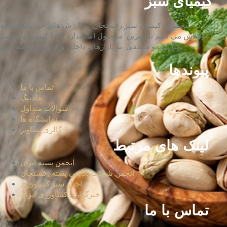
کیمیای سبز
ما در مجموعه کیمیای سبز رفسنجان به ارزش های خود پایبند بوده
و تلاش می کنیم تا بهترین محصول استاندارد را با کیفیت و قیمت
مناسب و منطقی به بازارهای داخلی و خارجی عرضه کنیم.
پیوندها
تماس با ما
هلدینگ
سوالات متداول
نمایشگاه ها
گالری تصاویر
لینک های مرتبط
انجمن پسته ایران
انجمن شرکت تعاونی پسته رفسنجان
اخبار سبز کشاورزی
خبرگزاری کشاورزی ایران
تماس با ما