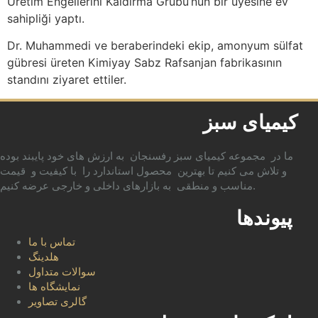
Üretim Engellerini Kaldırma Grubu’nun bir üyesine ev
sahipliği yaptı.
Dr. Muhammedi ve beraberindeki ekip, amonyum sülfat
gübresi üreten Kimiyay Sabz Rafsanjan fabrikasının
standını ziyaret ettiler.
کیمیای سبز
ما در مجموعه کیمیای سبز رفسنجان به ارزش های خود پایبند بوده
و تلاش می کنیم تا بهترین محصول استاندارد را با کیفیت و قیمت
مناسب و منطقی به بازارهای داخلی و خارجی عرضه کنیم.
پیوندها
تماس با ما
هلدینگ
سوالات متداول
نمایشگاه ها
گالری تصاویر