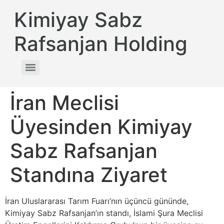
Kimiyay Sabz
Rafsanjan Holding
İran Meclisi
Üyesinden Kimiyay
Sabz Rafsanjan
Standına Ziyaret
İran Uluslararası Tarım Fuarı’nın üçüncü gününde,
Kimiyay Sabz Rafsanjan’ın standı, İslami Şura Meclisi