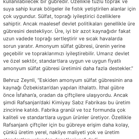
kullanılabilecek bir gübredir. Özellikle tuzlu toprak ve
suya sahip kurak bölgeler ile fıstık yetiştirilen alanlar için
çok uygundur. Sülfat, toprağı iyileştirici özelliklere
sahiptir. Ancak maalesef devlet politikaları genellikle üre
gübresini destekliyor. Üre, iyi bir azot kaynağıdır fakat
uzun vadede toprağı sertleştirir ve sıcak havalarda
sorun yaratır. Amonyum sülfat gübresi, ürenin yerine
geçebilir ve topraklarımızı iyileştirebilir. Umarız devlet
ve özel sektör, standartlara uygun ve uygun fiyatlı
amonyum sülfat gübresi üretimini daha fazla destekler.”
Behruz Zeynli, “Eskiden amonyum sülfat gübresinin ana
kaynağı Özbekistan’dan yapılan ithalattı. İthal gübre
önce İsfahan’a, oradan da çiftçilere ulaşıyordu. Ancak
şimdi Rafsanjan’daki Kimiyay Sabz Fabrikası bu üretim
zincirine katıldı. Fabrika granül ve toz formunda çok
kaliteli ve standartlara uygun ürünler üretiyor. Özellikle
Rafsanjanlı çiftçiler için bu gübreye erişim daha kolay,
çünkü üretim yerel, nakliye maliyeti yok ve üretim