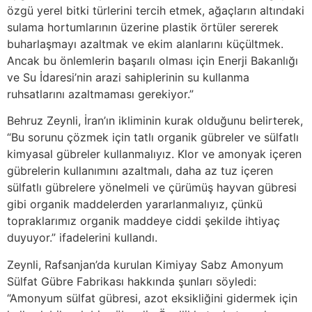
özgü yerel bitki türlerini tercih etmek, ağaçların altındaki
sulama hortumlarının üzerine plastik örtüler sererek
buharlaşmayı azaltmak ve ekim alanlarını küçültmek.
Ancak bu önlemlerin başarılı olması için Enerji Bakanlığı
ve Su İdaresi’nin arazi sahiplerinin su kullanma
ruhsatlarını azaltmaması gerekiyor.”
Behruz Zeynli, İran’ın ikliminin kurak olduğunu belirterek,
“Bu sorunu çözmek için tatlı organik gübreler ve sülfatlı
kimyasal gübreler kullanmalıyız. Klor ve amonyak içeren
gübrelerin kullanımını azaltmalı, daha az tuz içeren
sülfatlı gübrelere yönelmeli ve çürümüş hayvan gübresi
gibi organik maddelerden yararlanmalıyız, çünkü
topraklarımız organik maddeye ciddi şekilde ihtiyaç
duyuyor.” ifadelerini kullandı.
Zeynli, Rafsanjan’da kurulan Kimiyay Sabz Amonyum
Sülfat Gübre Fabrikası hakkında şunları söyledi:
“Amonyum sülfat gübresi, azot eksikliğini gidermek için