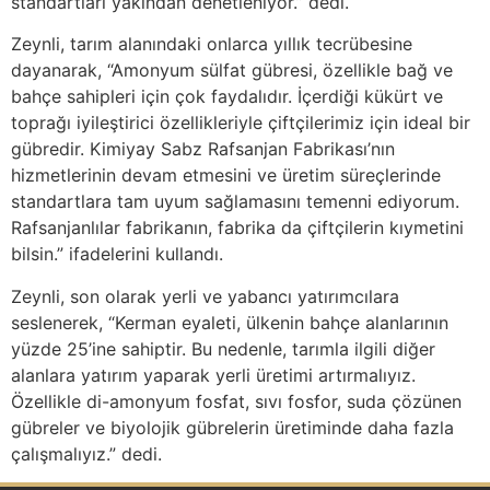
standartları yakından denetleniyor.” dedi.
Zeynli, tarım alanındaki onlarca yıllık tecrübesine
dayanarak, “Amonyum sülfat gübresi, özellikle bağ ve
bahçe sahipleri için çok faydalıdır. İçerdiği kükürt ve
toprağı iyileştirici özellikleriyle çiftçilerimiz için ideal bir
gübredir. Kimiyay Sabz Rafsanjan Fabrikası’nın
hizmetlerinin devam etmesini ve üretim süreçlerinde
standartlara tam uyum sağlamasını temenni ediyorum.
Rafsanjanlılar fabrikanın, fabrika da çiftçilerin kıymetini
bilsin.” ifadelerini kullandı.
Zeynli, son olarak yerli ve yabancı yatırımcılara
seslenerek, “Kerman eyaleti, ülkenin bahçe alanlarının
yüzde 25’ine sahiptir. Bu nedenle, tarımla ilgili diğer
alanlara yatırım yaparak yerli üretimi artırmalıyız.
Özellikle di-amonyum fosfat, sıvı fosfor, suda çözünen
gübreler ve biyolojik gübrelerin üretiminde daha fazla
çalışmalıyız.” dedi.