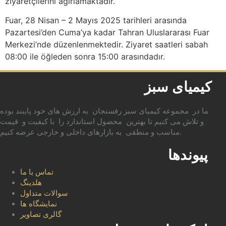
ziyaretçilerini ağırlamaktadır.
Fuar, 28 Nisan – 2 Mayıs 2025 tarihleri arasında
Pazartesi’den Cuma’ya kadar Tahran Uluslararası Fuar
Merkezi’nde düzenlenmektedir. Ziyaret saatleri sabah
08:00 ile öğleden sonra 15:00 arasındadır.
کیمیای سبز
ما در مجموعه کیمیای سبز رفسنجان به ارزش های خود پایبند بوده
و تلاش می کنیم تا بهترین محصول استاندارد را با کیفیت و قیمت
مناسب و منطقی به بازارهای داخلی و خارجی عرضه کنیم.
پیوندها
تماس با ما
هلدینگ
سوالات متداول
نمایشگاه ها
گالری تصاویر