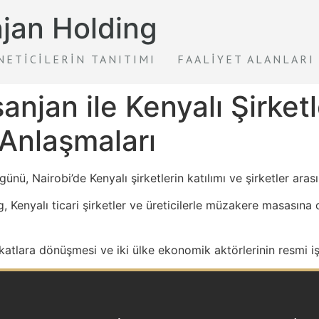
jan Holding
NETICILERIN TANITIMI
FAALIYET ALANLARI
njan ile Kenyalı Şirket
 Anlaşmaları
i günü, Nairobi’de Kenyalı şirketlerin katılımı ve şirketler ara
enyalı ticari şirketler ve üreticilerle müzakere masasına ot
atlara dönüşmesi ve iki ülke ekonomik aktörlerinin resmi iş