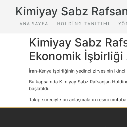
Kimiyay Sabz Rafsan
ANA SAYFA
HOLDING TANITIMI
YÖ
Kimiyay Sabz Rafsa
Ekonomik İşbirliği
İran-Kenya işbirliğinin yedinci zirvesinin ikinc
Bu kapsamda Kimiyay Sabz Rafsanjan Holding, K
başlatıldı.
Takip süreciyle bu anlaşmaların resmi mutabak