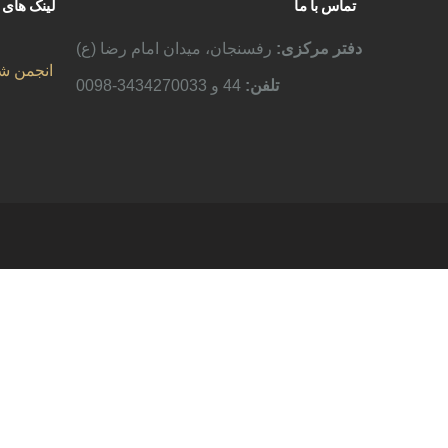
تماس با ما
لینک های 
دفتر مرکزی:
رفسنجان، میدان امام رضا (ع)
انجمن ش
تلفن:
44 و 3434270033-0098