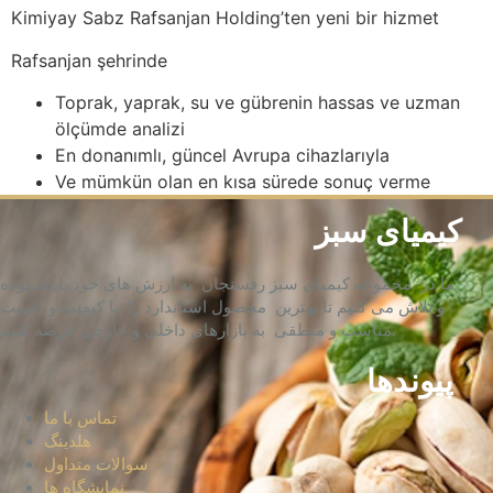
Kimiyay Sabz Rafsanjan Holding’ten yeni bir hizmet
Rafsanjan şehrinde
Toprak, yaprak, su ve gübrenin hassas ve uzman
ölçümde analizi
En donanımlı, güncel Avrupa cihazlarıyla
Ve mümkün olan en kısa sürede sonuç verme
کیمیای سبز
ما در مجموعه کیمیای سبز رفسنجان به ارزش های خود پایبند بوده
و تلاش می کنیم تا بهترین محصول استاندارد را با کیفیت و قیمت
مناسب و منطقی به بازارهای داخلی و خارجی عرضه کنیم.
پیوندها
تماس با ما
هلدینگ
سوالات متداول
نمایشگاه ها