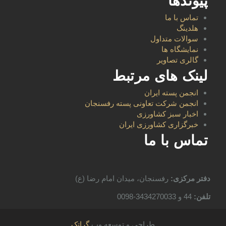
پیوندها
تماس با ما
هلدینگ
سوالات متداول
نمایشگاه ها
گالری تصاویر
لینک های مرتبط
انجمن پسته ایران
انجمن شرکت تعاونی پسته رفسنجان
اخبار سبز کشاورزی
خبرگزاری کشاورزی ایران
تماس با ما
دفتر مرکزی:
رفسنجان، میدان امام رضا (ع)
تلفن:
44 و 3434270033-0098
طراحی و توسعه وب
گراتک