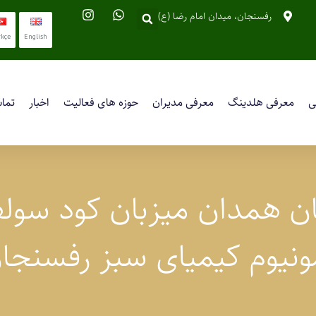
رفسنجان، میدان امام رضا (ع)
rkçe
English
ی
معرفی هلدینگ
معرفی مدیران
حوزه های فعالیت
اخبار
تماس
ن همدان میزبان کود سول
ونیوم کیمیای سبز رفسنجا