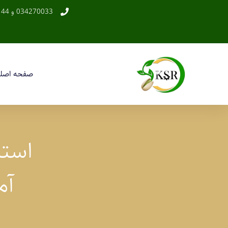
034270033 و 44
صفحه اصل
استا
آم