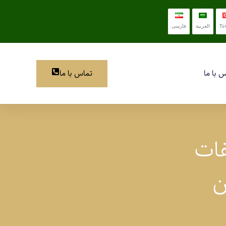
Tü
العربية
فارسی
تماس با ما
 با ما
فات
ن