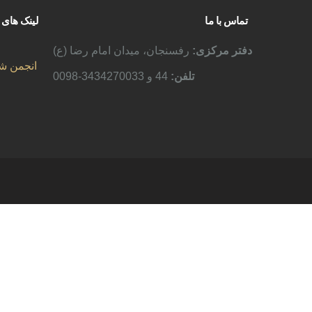
تماس با ما
لینک های 
دفتر مرکزی:
رفسنجان، میدان امام رضا (ع)
انجمن ش
تلفن:
44 و 3434270033-0098