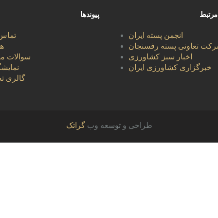
مرتبط
پیوندها
انجمن پسته ایران
تماس 
رکت تعاونی پسته رفسنجان
هل
اخبار سبز کشاورزی
سوالات مت
خبرگزاری کشاورزی ایران
نمایشگ
گالری تص
طراحی و توسعه وب
گراتک