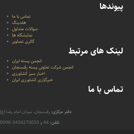
پیوندها
تماس با ما
هلدینگ
سوالات متداول
نمایشگاه ها
گالری تصاویر
لینک های مرتبط
انجمن پسته ایران
انجمن شرکت تعاونی پسته رفسنجان
اخبار سبز کشاورزی
خبرگزاری کشاورزی ایران
تماس با ما
دفتر مرکزی:
رفسنجان، میدان امام رضا (ع)
تلفن:
44 و 3434270033-0098